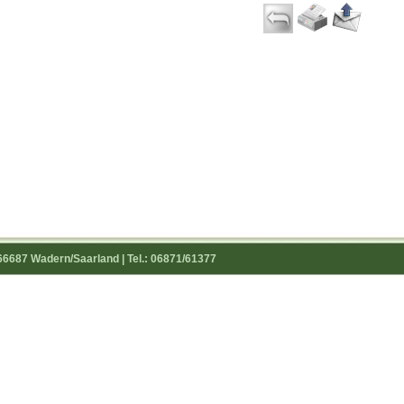
66687 Wadern/Saarland | Tel.: 06871/61377