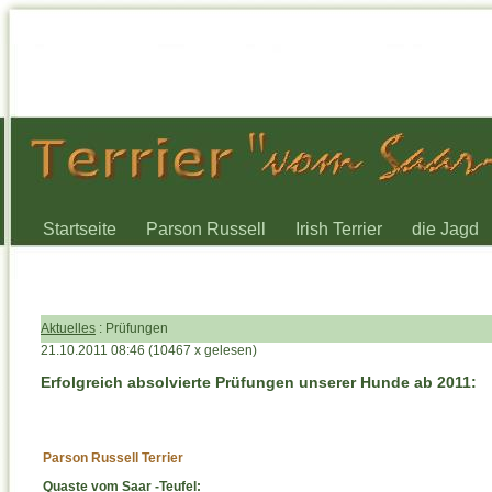
Startseite
Parson Russell
Irish Terrier
die Jagd
Aktuelles
: Prüfungen
21.10.2011 08:46
(
10467 x gelesen
)
Erfolgreich absolvierte Prüfungen unserer Hunde ab 2011:
Parson Russell Terrier
Quaste vom Saar -Teufel: