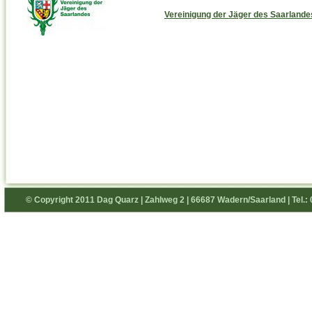
Vereinigung der Jäger des Saarlande
© Copyright 2011 Dag Quarz | Zahlweg 2 | 66687 Wadern/Saarland | Tel.: