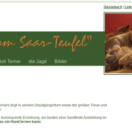
Gästebuch
|
Link
rish Terrier
die Jagd
Bilder
rriers liegt in seinem Draufgängertum sowie der großen Treue und
.
ne konsequente Erziehung, am besten eine handfeste Ausbildung im
was ein Hund lernen kann: