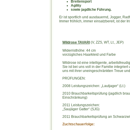
Breitensport
Agility
sowie jagdliche Führung.
Er ist sportlich und ausdauernd, Jogger, Rad
Immer fröhlich, immer einsatzbereit, ist der I
Wildrose TAVARI
(V, ZZS, WT, Lt., JEP)
Widerristhöhe: 44 cm
vorzügliches Haarkleid und Farbe
Wildrose ist eine intelligente, arbeitsfreud
Sie ist bei uns voll in der Familie integriert
uns mit ihrer uneingeschränkten Treue un
PRÜFUNGEN:
2008 Leistungszeichen: „Lautjager“ (Lt.)
2010 Brauchbarkeitsprüfung (jagdlich bra
Einschränkung)
2011 Leistungszeichen:
„
Saujäger
Gatter“ (SJG)
2011 Brauchbarkeitsprüfung an Schwarzwi
Zuchtschauerfolge: