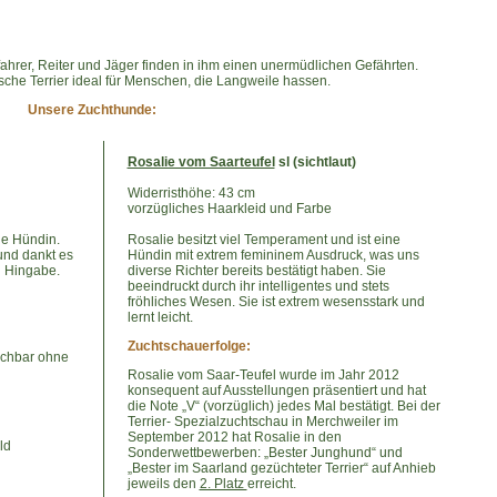
fahrer, Reiter und Jäger finden in ihm einen unermüdlichen Gefährten.
rische Terrier ideal für Menschen, die Langweile hassen.
Unsere Zuchthunde:
Rosalie vom Saarteufel
sl (sichtlaut)
Widerristhöhe: 43 cm
vorzügliches Haarkleid und Farbe
ige Hündin.
Rosalie besitzt viel Temperament und ist eine
 und dankt es
Hündin mit extrem femininem Ausdruck, was uns
d Hingabe.
diverse Richter bereits bestätigt haben. Sie
beeindruckt durch ihr intelligentes und stets
fröhliches Wesen. Sie ist extrem wesensstark und
lernt leicht.
Zuchtschauerfolge:
uchbar ohne
Rosalie vom Saar-Teufel wurde im Jahr 2012
konsequent auf Ausstellungen präsentiert und hat
die Note „V“ (vorzüglich) jedes Mal bestätigt. Bei der
Terrier- Spezialzuchtschau in Merchweiler im
September 2012 hat Rosalie in den
ld
Sonderwettbewerben: „Bester Junghund“ und
„Bester im Saarland gezüchteter Terrier“ auf Anhieb
jeweils den
2. Platz
erreicht.