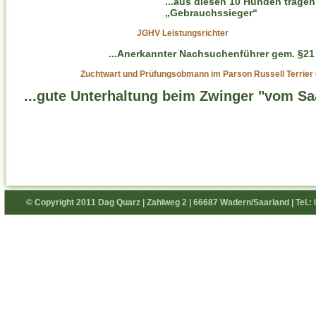
...aus diesen 10 Hunden tragen
„Gebrauchssieger“
JGHV Leistungsrichter
...Anerkannter Nachsuchenführer gem. §21 
Zuchtwart und Prüfungsobmann im Parson Russell Terrier 
...gute Unterhaltung beim Zwinger "vom Sa
© Copyright 2011 Dag Quarz | Zahlweg 2 | 66687 Wadern/Saarland | Tel.: