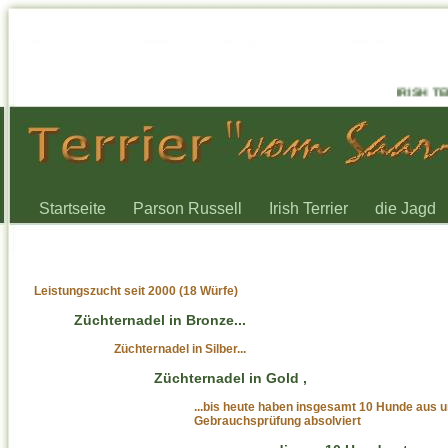
IRISH TER
Startseite
Parson Russell
Irish Terrier
die Jagd
Leistungszucht seit 2000 (18 Würfe)
Züchternadel in Bronze...
Züchternadel in Silber...
Züchternadel in Gold ,
...bis heute haben insgesamt 10 Hunde aus u
Gebrauchsprüfung absolviert